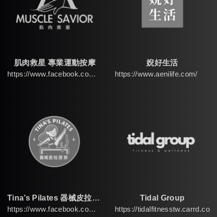
肌肉救星 專業運動按摩
婗好生活
https://www.facebook.com/RecoverySportsMassage/?locale=zh_TW
https://www.aenilife.com/
Tina’s Pilates 器械皮拉提斯
Tidal Group
https://www.facebook.com/profile.php?id=61577751638116&ref=_xav_ig_profile_page_web
https://tidalfitnesstw.carrd.co